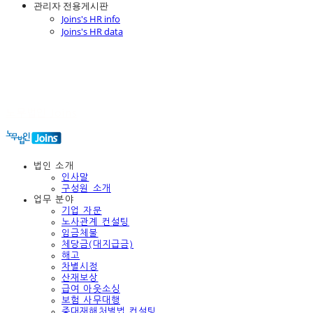
관리자 전용게시판
Joins's HR info
Joins's HR data
노무법인 Joins
법인 소개
인사말
구성원 소개
업무 분야
기업 자문
노사관계 컨설팅
임금체불
체당금(대지급금)
해고
차별시정
산재보상
급여 아웃소싱
보험 사무대행
중대재해처벌법 컨설팅