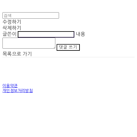
수정하기
삭제하기
글쓴이
내용
댓글 쓰기
목록으로 가기
이용약관
개인정보처리방침
사업자정보확인
상호: 노무법인 조인스 | 전화: 02-6275-9500
주소: 서울특별시 금천구 가산디지털1로 171 312호(가산동, SK V1 센터)
| 호스팅제공자:
(주)식스샵