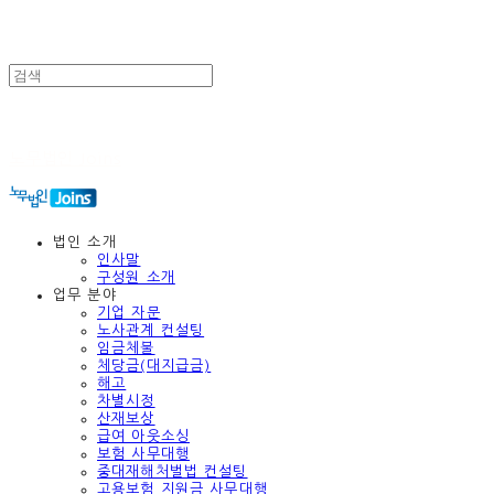
노무법인 Joins
법인 소개
인사말
구성원 소개
업무 분야
기업 자문
노사관계 컨설팅
임금체불
체당금(대지급금)
해고
차별시정
산재보상
급여 아웃소싱
보험 사무대행
중대재해처벌법 컨설팅
고용보험 지원금 사무대행