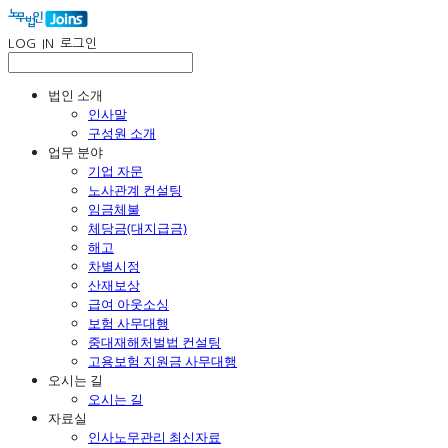
LOG IN
로그인
법인 소개
인사말
구성원 소개
업무 분야
기업 자문
노사관계 컨설팅
임금체불
체당금(대지급금)
해고
차별시정
산재보상
급여 아웃소싱
보험 사무대행
중대재해처벌법 컨설팅
고용보험 지원금 사무대행
오시는 길
오시는 길
자료실
인사노무관리 최신자료