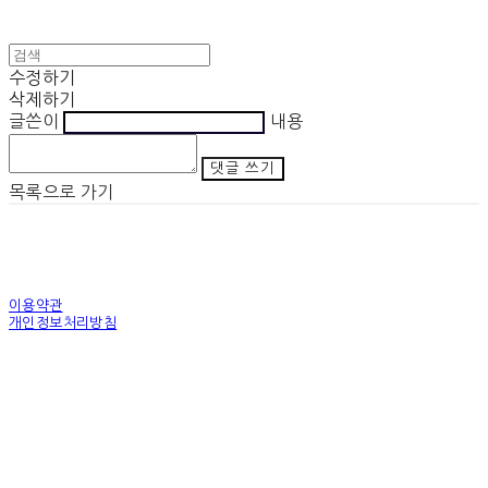
수정하기
삭제하기
글쓴이
내용
댓글 쓰기
목록으로 가기
이용약관
개인정보처리방침
사업자정보확인
상호: 노무법인 조인스 | 전화: 02-6275-9500
주소: 서울특별시 금천구 가산디지털1로 171 312호(가산동, SK V1 센터)
| 호스팅제공자:
(주)식스샵