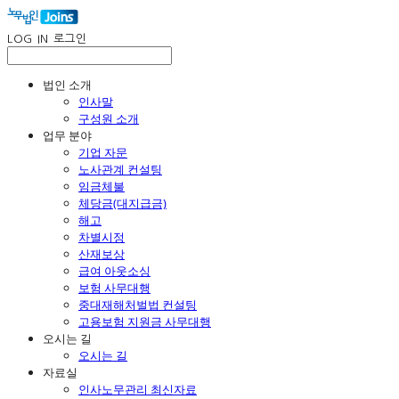
LOG IN
로그인
법인 소개
인사말
구성원 소개
업무 분야
기업 자문
노사관계 컨설팅
임금체불
체당금(대지급금)
해고
차별시정
산재보상
급여 아웃소싱
보험 사무대행
중대재해처벌법 컨설팅
고용보험 지원금 사무대행
오시는 길
오시는 길
자료실
인사노무관리 최신자료