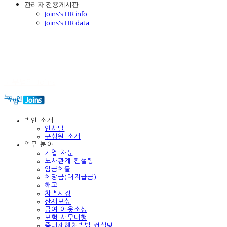
관리자 전용게시판
Joins's HR info
Joins's HR data
노무법인 Joins
법인 소개
인사말
구성원 소개
업무 분야
기업 자문
노사관계 컨설팅
임금체불
체당금(대지급금)
해고
차별시정
산재보상
급여 아웃소싱
보험 사무대행
중대재해처벌법 컨설팅