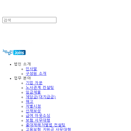
노무법인 Joins
법인 소개
인사말
구성원 소개
업무 분야
기업 자문
노사관계 컨설팅
임금체불
체당금(대지급금)
해고
차별시정
산재보상
급여 아웃소싱
보험 사무대행
중대재해처벌법 컨설팅
고용보험 지원금 사무대행