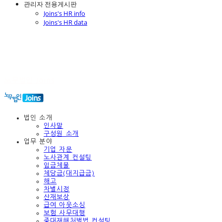
관리자 전용게시판
Joins's HR info
Joins's HR data
노무법인 Joins
법인 소개
인사말
구성원 소개
업무 분야
기업 자문
노사관계 컨설팅
임금체불
체당금(대지급금)
해고
차별시정
산재보상
급여 아웃소싱
보험 사무대행
중대재해처벌법 컨설팅