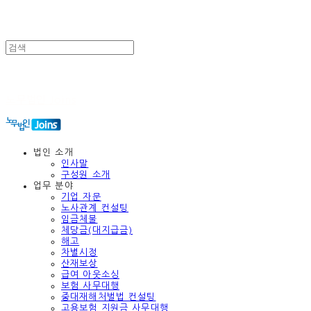
노무법인 Joins
법인 소개
인사말
구성원 소개
업무 분야
기업 자문
노사관계 컨설팅
임금체불
체당금(대지급금)
해고
차별시정
산재보상
급여 아웃소싱
보험 사무대행
중대재해처벌법 컨설팅
고용보험 지원금 사무대행