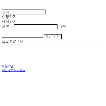
수정하기
삭제하기
글쓴이
내용
댓글 쓰기
목록으로 가기
이용약관
개인정보처리방침
사업자정보확인
상호: 노무법인 조인스 | 전화: 02-6275-9500
주소: 서울특별시 금천구 가산디지털1로 171 312호(가산동, SK V1 센터)
| 호스팅제공자:
(주)식스샵